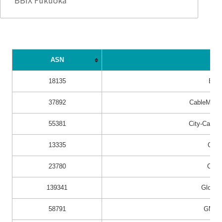
ASN
C
18135
BTV
37892
CableMedia
55381
City-Cable S
13335
Cloud
23780
CTB 
139341
Gloryb
58791
GMO In