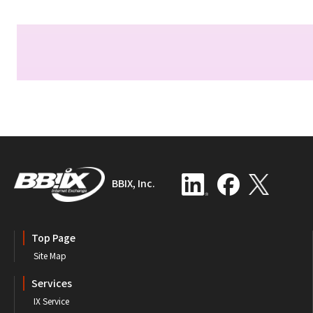
BBIX, Inc.
Top Page
Site Map
Services
IX Service