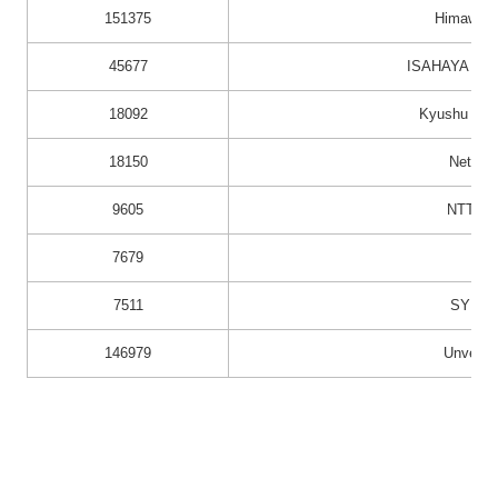
151375
Himawari 
45677
ISAHAYA CAB
18092
Kyushu Tel
18150
NetCom
9605
NTT DO
7679
QTn
7511
SYNAPS
146979
Unversit