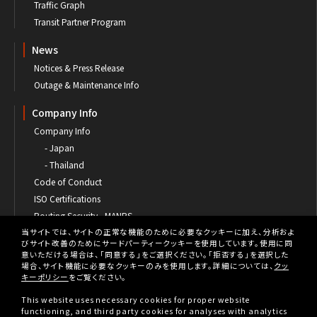
Traffic Graph
Transit Partner Program
News
Notices & Press Release
Outage & Maintenance Info
Company Info
Company Info
- Japan
- Thailand
Code of Conduct
ISO Certifications
Routing Security - MANRS
当サイトでは、サイトの正常な機能のために必要なクッキーに加え、分析およ
Contact us
びサイト改善のためにサードパーティークッキーを使用しています。使用に同
意いただける場合は、「同意する」をご選択ください。「拒否する」を選択した
場合、サイト機能に必要なクッキーのみを使用します。詳細については、
クッ
キーポリシー
をご覧ください。
This website uses necessary cookies for proper website
Privacy
functioning, and third party cookies for analyses with analytics