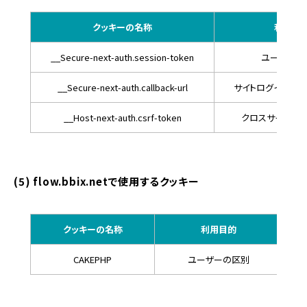
クッキーの名称
利用目
__Secure-next-auth.session-token
ユーザーの
__Secure-next-auth.callback-url
サイトログイン後の
__Host-next-auth.csrf-token
クロスサイト要
(5) flow.bbix.netで使用するクッキー
クッキーの名称
利用目的
CAKEPHP
ユーザーの区別