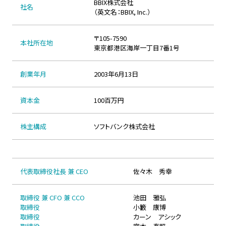
BBIX株式会社
社名
（英文名：BBIX, Inc.）
〒105-7590
本社所在地
東京都港区海岸一丁目7番1号
創業年月
2003年6月13日
資本金
100百万円
株主構成
ソフトバンク株式会社
代表取締役社長 兼 CEO
佐々木 秀幸
取締役 兼 CFO 兼 CCO
池田 雅弘
取締役
小籔 康博
取締役
カーン アシック