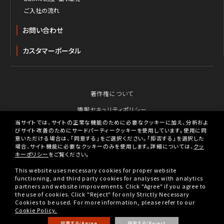
ご入社の流れ
お問い合わせ
カスタマーポータル
著作権について
情報セキュリティポリシー
当サイトでは、サイトの正常な機能のために必要なクッキーに加え、分析およ
個人情報保護のための行動指針
びサイト改善のためにサードパーティークッキーを使用しています。使用に同
意いただける場合は、「同意する」をご選択ください。「拒否する」を選択した
個人情報の取り扱いについて
場合、サイト機能に必要なクッキーのみを使用します。詳細については、
クッ
キーポリシー
をご覧ください。
クッキーポリシー
This website uses necessary cookies for proper website
BBIX人権ポリシー
functioning, and third party cookies for analyses with analytics
partners and website improvements. Click "Agree" if you agree to
税務戦略
the use of cookies. Click "Reject" for only Strictly Necessary
Cookies to be used. For more information, please refer to our
古物営業法に基づく表示
Cookie Policy.
同意する/Agree
拒否する/Reject