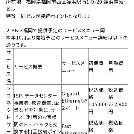
所在地 福岡県福岡市西区姪浜駅南1-9-20 姪浜電気
ビル
特徴 同ビルが接続ポイントとなります。
２.BBIX福岡で提供予定のサービスメニュー岡
本年10月より開始予定のサービスメニュー詳細は以下の
通りです。
サ
ー
サービスメ
初期費
月額費
ビ
サービス概要
ニュー
用
用
ス
名
IX
税込価
税込価
Gigabit
コ
ISP、データセンター
格
格
Ethernet※
ネ
事業者、教育機関、企
105,000
732,900
２ポート
ク
業などを対象に、サー
円
円
ト
ビスご利用のお客様
税込価
税込価
サ
間のトラフィックを交
Fast
格
格
ー
換する相互接続ポイン
Ethernet※