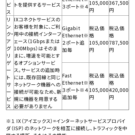
105,000
367,500
ビ
トを提供するサービス
３ポート※４
円
円
ス
リ
IXコネクトサービスの
ン
お客様を対象に、ご利
Gigabit
税込価
税込価
ク・
用中の接続インターフ
Ethernet※
格
格
ア
ェース（1Gbpsまたは
２ポート追
105,000
787,500
グ
100Mbps）はそのま
加毎
円
円
リ
まに、増速を可能とす
ゲ
るオプションサービ
ー
ス。サービスの追加時
Fast
税込価
税込価
ト
には、既存回線と同じ
Ethernet※
格
格
サ
ネットワーク機器への
３ポート※４
105,000
420,000
ー
接続が可能なため、新
追加毎
円
円
ビ
規に機器を用意する
ス
必要がありません
※１ IX（アイエックス）=インターネットサービスプロバイ
ダ（ISP）のネットワークを相互に接続し、トラフィックを中