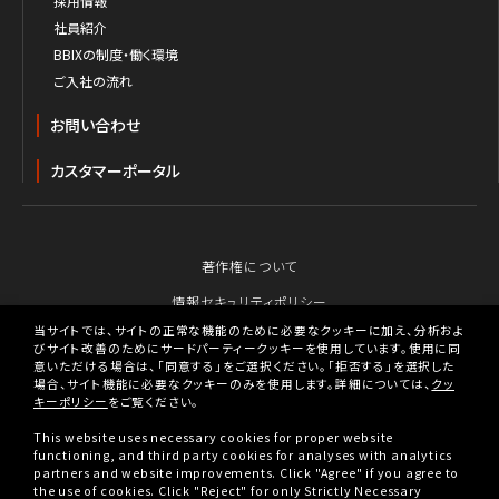
採用情報
社員紹介
BBIXの制度・働く環境
ご入社の流れ
お問い合わせ
カスタマーポータル
著作権について
情報セキュリティポリシー
当サイトでは、サイトの正常な機能のために必要なクッキーに加え、分析およ
個人情報保護のための行動指針
びサイト改善のためにサードパーティークッキーを使用しています。使用に同
意いただける場合は、「同意する」をご選択ください。「拒否する」を選択した
個人情報の取り扱いについて
場合、サイト機能に必要なクッキーのみを使用します。詳細については、
クッ
キーポリシー
をご覧ください。
クッキーポリシー
This website uses necessary cookies for proper website
BBIX人権ポリシー
functioning, and third party cookies for analyses with analytics
partners and website improvements. Click "Agree" if you agree to
税務戦略
the use of cookies. Click "Reject" for only Strictly Necessary