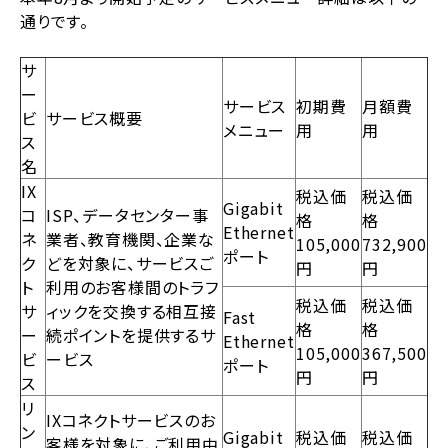
通りです。
サ
ー
サービス
初期費
月額費
ビ
サービス概要
メニュー
用
用
ス
名
IX
税込価
税込価
Gigabit
コ
ISP、データセンター事
格
格
Ethernet
ネ
業者、教育機関、企業な
105,000
732,900
ポート
ク
どを対象に、サービスご
円
円
ト
利用のお客様間のトラフ
税込価
税込価
サ
ィックを交換する相互接
Fast
格
格
ー
続ポイントを提供するサ
Ethernet
105,000
367,500
ビ
ービス
ポート
円
円
ス
リ
IXコネクトサービスのお
ン
Gigabit
税込価
税込価
客様を対象に、ご利用中