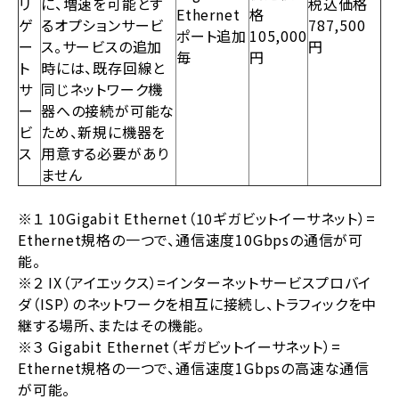
リ
に、増速を可能とす
税込価格
Ethernet
格
ゲ
るオプションサービ
787,500
ポート追加
105,000
ー
ス。サービスの追加
円
毎
円
ト
時には、既存回線と
サ
同じネットワーク機
ー
器への接続が可能な
ビ
ため、新規に機器を
ス
用意する必要があり
ません
※１ 10Gigabit Ethernet（10ギガビットイーサネット）=
Ethernet規格の一つで、通信速度10Gbpsの通信が可
能。
※２ IX（アイエックス）=インターネットサービスプロバイ
ダ（ISP）のネットワークを相互に接続し、トラフィックを中
継する場所、またはその機能。
※３ Gigabit Ethernet（ギガビットイーサネット）=
Ethernet規格の一つで、通信速度1Gbpsの高速な通信
が可能。