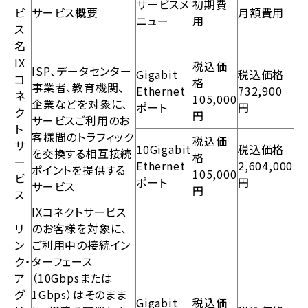
サービスメ
初期費
ビ
サービス概要
月額費用
ニュー
用
ス
名
IX
税込価
ISP、データセンター
Gigabit
税込価格
コ
格
事業者、教育機関、
Ethernet
732,900
ネ
105,000
企業などを対象に、
ポート
円
ク
円
サービスご利用のお
ト
客様間のトラフィック
税込価
サ
10Gigabit
税込価格
を交換する相互接続
格
ー
Ethernet
2,604,000
ポイントを提供する
105,000
ビ
ポート
円
サービス
円
ス
IXコネクトサービス
リ
のお客様を対象に、
ン
ご利用中の接続イン
ク・
ターフェース
ア
（10Gbpsまたは
グ
1Gbps）はそのまま
Gigabit
税込価