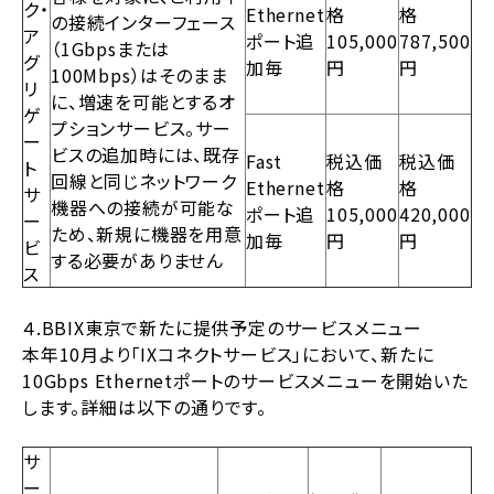
ク・
Ethernet
格
格
の接続インターフェース
ア
ポート追
105,000
787,500
（1Gbpsまたは
グ
加毎
円
円
100Mbps）はそのまま
リ
に、増速を可能とするオ
ゲ
プションサービス。サー
ー
ビスの追加時には、既存
Fast
税込価
税込価
ト
回線と同じネットワーク
Ethernet
格
格
サ
機器への接続が可能な
ポート追
105,000
420,000
ー
ため、新規に機器を用意
加毎
円
円
ビ
する必要がありません
ス
４.BBIX東京で新たに提供予定のサービスメニュー
本年10月より「IXコネクトサービス」において、新たに
10Gbps Ethernetポートのサービスメニューを開始いた
します。詳細は以下の通りです。
サ
ー