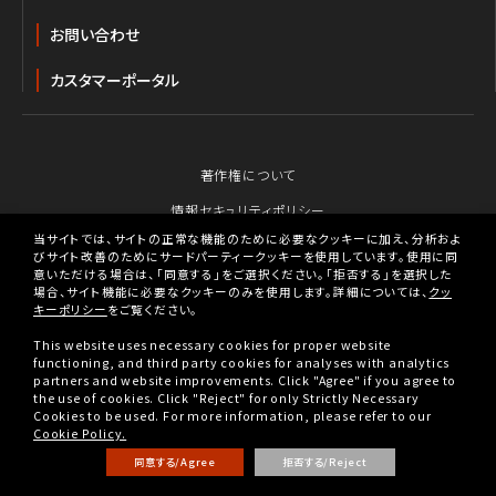
お問い合わせ
カスタマーポータル
著作権について
情報セキュリティポリシー
当サイトでは、サイトの正常な機能のために必要なクッキーに加え、分析およ
個人情報保護のための行動指針
びサイト改善のためにサードパーティークッキーを使用しています。使用に同
意いただける場合は、「同意する」をご選択ください。「拒否する」を選択した
個人情報の取り扱いについて
場合、サイト機能に必要なクッキーのみを使用します。詳細については、
クッ
キーポリシー
をご覧ください。
クッキーポリシー
This website uses necessary cookies for proper website
BBIX人権ポリシー
functioning, and third party cookies for analyses with analytics
partners and website improvements. Click "Agree" if you agree to
税務戦略
the use of cookies. Click "Reject" for only Strictly Necessary
Cookies to be used. For more information, please refer to our
古物営業法に基づく表示
Cookie Policy.
同意する/Agree
拒否する/Reject
Copyright © BBIX, Inc. All rights reserved.