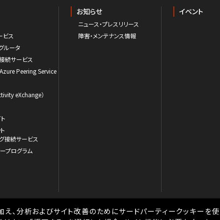
お知らせ
イベント
ニュース・プレスリリース
ービス
障害・メンテナンス情報
グルータ
ド接続サービス
 Azure Peering Service
ivity eXchange）
イト
ット
ーミング接続サービス
ナープログラム
加え、分析およびサイト改善のためにサードパーティークッキーを使