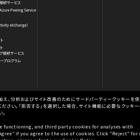
ド接続サービス
 Azure Peering Service
ivity eXchange）
イト
ット
ーミング接続サービス
ナープログラム
加え、分析およびサイト改善のためにサードパーティークッキーを使
ください。「拒否する」を選択した場合、サイト機能に必要なクッキ
い。
情報セキュリティポリシー
個人情報保護のための行動指針
個人情報
e functioning, and third party cookies for analyses with
BBIX人権ポリシー
税務戦略
古物営
ree" if you agree to the use of cookies. Click "Reject" for
Copyright © BBIX, Inc. All rights reserved.