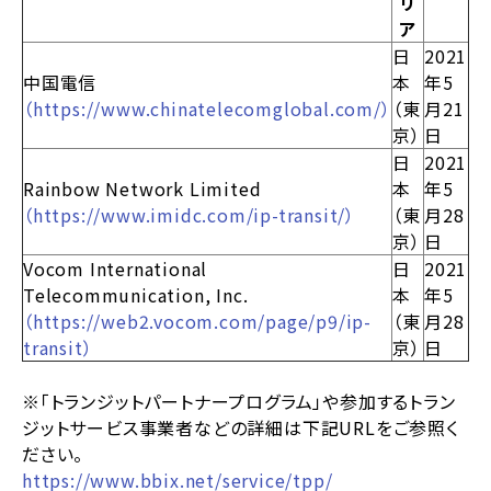
リ
ア
日
2021
中国電信
本
年5
（https://www.chinatelecomglobal.com/）
（東
月21
京）
日
日
2021
Rainbow Network Limited
本
年5
（https://www.imidc.com/ip-transit/）
（東
月28
京）
日
Vocom International
日
2021
Telecommunication, Inc.
本
年5
（https://web2.vocom.com/page/p9/ip-
（東
月28
transit）
京）
日
※「トランジットパートナープログラム」や参加するトラン
ジットサービス事業者などの詳細は下記URLをご参照く
ださい。
https://www.bbix.net/service/tpp/