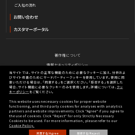
ご入社の流れ
お問い合わせ
カスタマーポータル
著作権について
情報セキュリティポリシー
当サイトでは、サイトの正常な機能のために必要なクッキーに加え、分析およ
個人情報保護のための行動指針
びサイト改善のためにサードパーティークッキーを使用しています。使用に同
意いただける場合は、「同意する」をご選択ください。「拒否する」を選択した
個人情報の取り扱いについて
場合、サイト機能に必要なクッキーのみを使用します。詳細については、
クッ
キーポリシー
をご覧ください。
クッキーポリシー
This website uses necessary cookies for proper website
BBIX人権ポリシー
functioning, and third party cookies for analyses with analytics
partners and website improvements. Click "Agree" if you agree to
税務戦略
the use of cookies. Click "Reject" for only Strictly Necessary
Cookies to be used. For more information, please refer to our
古物営業法に基づく表示
Cookie Policy.
同意する/Agree
拒否する/Reject
Copyright © BBIX, Inc. All rights reserved.