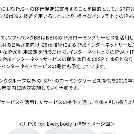
PによるIPv6への移行促進に寄与することを目的として、ISP向
6rd※2 技術を用いることにより、様々なインフラ上でのIPv
１弾として、ソフトバンクBBはBBIXのIPv6ローミングサービスを活用し、
をご利用のお客さま向けに6rd技術によるIPv6インターネットサ
IPv6利用設定を行うだけで、インターネット上でのIPv4 / I
るIPv6インターネットサービスの提供は日本のISPでは初とな
のIPv6インターネットサービスの提供も予定しています。
バンクグループ以外のISPへのローミングサービス提供を2010
11年度内に順次実施していく予定です。
ーミングサービスを活用したサービスの提供を通じ、今後も引き続き
＜「IPv6 for Everybody!」構想イメージ図＞